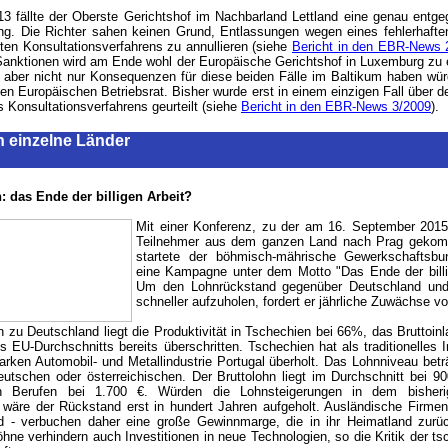
13 fällte der Oberste Gerichtshof im Nachbarland Lettland eine genau entg
ng. Die Richter sahen keinen Grund, Entlassungen wegen eines fehlerhaften
ten Konsultationsverfahrens zu annullieren (siehe
Bericht in den EBR-News 
Sanktionen wird am Ende wohl der Europäische Gerichtshof in Luxemburg zu 
 aber nicht nur Konsequenzen für diese beiden Fälle im Baltikum haben wür
den Europäischen Betriebsrat. Bisher wurde erst in einem einzigen Fall über d
s Konsultationsverfahrens geurteilt (siehe
Bericht in den EBR-News 3/2009
).
in einzelne Länder
: das Ende der billigen Arbeit?
Mit einer Konferenz, zu der am 16. September 2015
Teilnehmer aus dem ganzen Land nach Prag geko
startete der
böhmisch-mährische Gewerkschafts
eine Kampagne unter dem Motto "Das Ende der billig
Um den Lohnrückstand gegenüber Deutschland und
schneller aufzuholen, fordert er jährliche Zuwächse v
h zu Deutschland liegt die Produktivität in Tschechien bei 66%, das Bruttoin
 EU-Durchschnitts bereits überschritten. Tschechien hat als traditionelles I
tarken Automobil- und Metallindustrie Portugal überholt. Das Lohnniveau betr
tschen oder österreichischen. Der Bruttolohn liegt im Durchschnitt bei 9
en Berufen bei 1.700 €. Würden die Lohnsteigerungen in dem bisher
, wäre der Rückstand erst in hundert Jahren aufgeholt. Ausländische Firmen
d - verbuchen daher eine große Gewinnmarge, die in ihr Heimatland zurück
öhne verhindern auch Investitionen in neue Technologien, so die Kritik der t