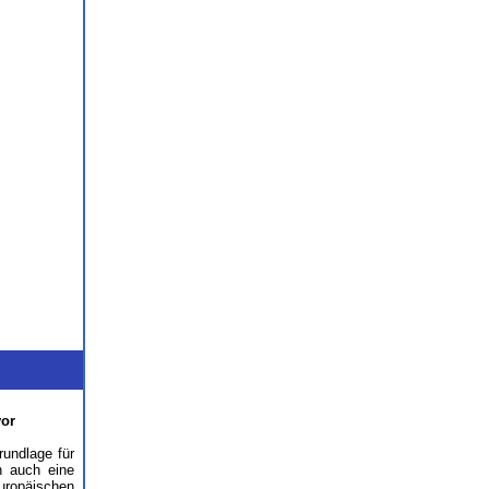
vor
rundlage für
n auch eine
uropäischen