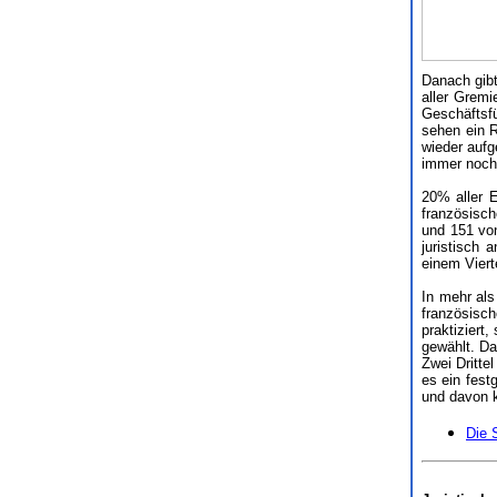
Danach gibt
aller Gremi
Geschäftsf
sehen ein R
wieder auf
immer noch 
20% aller E
französisch
und 151 vo
juristisch
einem Viert
In mehr als
französisch
praktiziert
gewählt. D
Zwei Dritte
es ein fest
und davon k
Die 