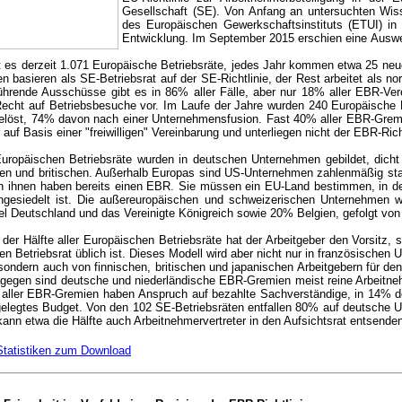
Gesellschaft (SE). Von Anfang an untersuchten Wiss
des Europäischen Gewerkschaftsinstituts (ETUI) in 
Entwicklung. Im September 2015 erschien eine Auswe
 es derzeit 1.071 Europäische Betriebsräte, jedes Jahr kommen etwa 25 ne
en basieren als SE-Betriebsrat auf der SE-Richtlinie, der Rest arbeitet als n
ührende Ausschüsse gibt es in 86% aller Fälle, aber nur 18% aller EBR-Ver
echt auf Betriebsbesuche vor. Im Laufe der Jahre wurden 240 Europäische 
gelöst, 74% davon nach einer Unternehmensfusion. Fast 40% aller EBR-Gremi
auf Basis einer "freiwilligen" Vereinbarung und unterliegen nicht der EBR-Richt
uropäischen Betriebsräte wurden in deutschen Unternehmen gebildet, dicht
en und britischen. Außerhalb Europas sind US-Unternehmen zahlenmäßig sta
n ihnen haben bereits einen EBR. Sie müssen ein EU-Land bestimmen, in 
 angesiedelt ist. Die außereuropäischen und schweizerischen Unternehmen w
el Deutschland und das Vereinigte Königreich sowie 20% Belgien, gefolgt von
 der Hälfte aller Europäischen Betriebsräte hat der Arbeitgeber den Vorsitz, 
en Betriebsrat üblich ist. Dieses Modell wird aber nicht nur in französischen
, sondern auch von finnischen, britischen und japanischen Arbeitgebern für d
agegen sind deutsche und niederländische EBR-Gremien meist reine Arbeitne
l aller EBR-Gremien haben Anspruch auf bezahlte Sachverständige, in 14% de
gelegtes Budget. Von den 102 SE-Betriebsräten entfallen 80% auf deutsche
ann etwa die Hälfte auch Arbeitnehmervertreter in den Aufsichtsrat entsende
Statistiken zum Download