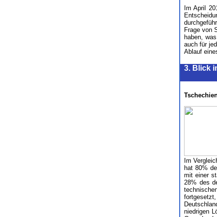
Im April 20
Entscheidu
durchgeführ
Frage von 
haben, was
auch für je
Ablauf eine
3. Blick 
Tschechien
Im Vergleic
hat 80% des
mit einer s
28% des deu
technisch
fortgesetzt
Deutschlan
niedrigen L