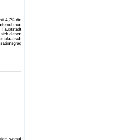
mit 4,7% die
 Unternehmen
e Hauptstadt
 sich diesen
demokratisch
isationsgrad
iert, worauf