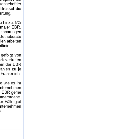
enschaftler
Brüssel die
rtung.
ue hinzu. 9%
ormaler EBR.
einbarungen
Betriebsräte
en arbeiten
linie.
 gefolgt von
rk vertreten
dem der EBR
ählen zu je
 Frankreich.
so wie es im
 Unternehmen
en EBR gerne
hmerorgane.
r Fälle gibt
 Unternehmen
n.