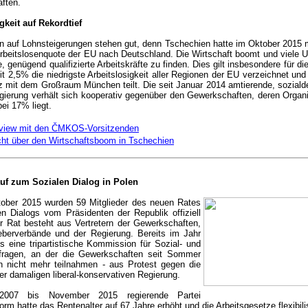
ften.
gkeit auf Rekordtief
 auf Lohnsteigerungen stehen gut, denn Tschechien hatte im Oktober 2015 
Arbeitslosenquote der EU nach Deutschland. Die Wirtschaft boomt und viele
 genügend qualifizierte Arbeitskräfte zu finden. Dies gilt insbesondere für di
it 2,5% die niedrigste Arbeitslosigkeit aller Regionen der EU verzeichnet und
z mit dem Großraum München teilt. Die seit Januar 2014 amtierende, sozial
gierung verhält sich kooperativ gegenüber den Gewerkschaften, deren Organ
bei 17% liegt.
rview mit den ČMKOS-Vorsitzenden
cht über den Wirtschaftsboom in Tschechien
uf zum Sozialen Dialog in Polen
ober 2015 wurden 59 Mitglieder des neuen Rates
n Dialogs vom Präsidenten der Republik offiziell
r Rat besteht aus Vertretern der Gewerkschaften,
geberverbände und der Regierung. Bereits im Jahr
 eine tripartistische Kommission für Sozial- und
sfragen, an der die Gewerkschaften seit Sommer
h nicht mehr teilnahmen - aus Protest gegen die
r damaligen liberal-konservativen Regierung.
007 bis November 2015 regierende Partei
form hatte das Rentenalter auf 67 Jahre erhöht und die Arbeitsgesetze flexibilis