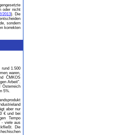
egengesetzte
 oder nicht
2/2013
). Die
entscheiden
de, sondern
en korrekten
 rund 1.500
mmen waren,
bund ČMKOS
en Arbeit".
 Österreich
on 5%.
landsprodukt
ndustrieland
ägt aber nur
00 € und bei
igen Tempo
 - viele aus
fließt. Die
schechischen