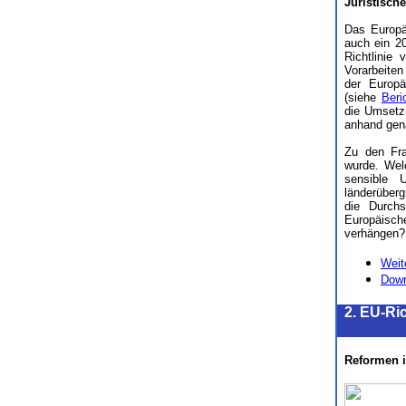
Juristische
Das Europä
auch ein 2
Richtlinie
Vorarbeiten
der Europä
(siehe
Beri
die Umsetz
anhand gena
Zu den Fra
wurde. Wel
sensible 
länderüberg
die Durch
Europäische
verhängen? 
Weit
Down
2. EU-Ri
Reformen i