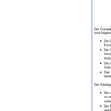
Der Europä
sind folgen
Die D
Euro
Die 
Umse
Anhö
Die 
Subu
Das 
dere
Der Arbeitg
Die 
zu m
verl
Die 
würd