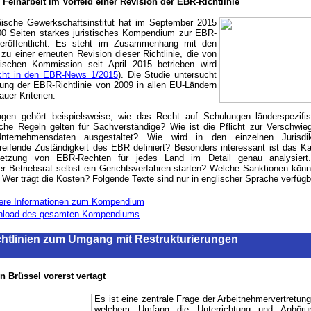
 Feinarbeit im Vorfeld einer Revision der EBR-Richtlinie
ische Gewerkschaftsinstitut hat im September 2015
00 Seiten starkes juristisches Kompendium zur EBR-
 veröffentlicht. Es steht im Zusammenhang mit den
 zu einer erneuten Revision dieser Richtlinie, die von
ischen Kommission seit April 2015 betrieben wird
cht in den EBR-News 1/2015
). Die Studie untersucht
ung der EBR-Richtlinie von 2009 in allen EU-Ländern
uer Kriterien.
gen gehört beispielsweise, wie das Recht auf Schulungen länderspezifis
che Regeln gelten für Sachverständige? Wie ist die Pflicht zur Verschwieg
Unternehmensdaten ausgestaltet? Wie wird in den einzelnen Jurisdik
reifende Zuständigkeit des EBR definiert? Besonders interessant ist das Ka
setzung von EBR-Rechten für jedes Land im Detail genau analysiert
r Betriebsrat selbst ein Gerichtsverfahren starten? Welche Sanktionen kön
Wer trägt die Kosten? Folgende Texte sind nur in englischer Sprache verfügb
ere Informationen zum Kompendium
load des gesamten Kompendiums
chtlinien zum Umgang mit Restrukturierungen
n Brüssel vorerst vertagt
Es ist eine zentrale Frage der Arbeitnehmervertretung
welchem Umfang die Unterrichtung und Anhörung