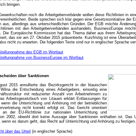
sich bringen.
ewerkschaften noch die Arbeitgeberverbände wollen diese Richtlinien in ei
ereinheitlichen. Beide sprechen sich klar gegen eine Gesetzesinitiative der 
 aus, allerdings aus unterschiedlichen Gründen. Der EGB möchte Änderun
ichtlinien mit den Arbeitgeberverbänden aushandeln, BusinessEurope möcht
. Die Europäische Kommission hat das Thema daher aus ihrem Arbeitspr
rt, das sie am 27. Oktober 2015 präsentierte. Kurzfristig ist eine Überarbeit
 also nicht zu erwarten. Die folgenden Texte sind nur in englischer Sprache ver
Stellungnahme des EGB im Wortlaut
Stellungnahme von BusinessEurope im Wortlaut
tscheiden über Sanktionen
st 2015 annullierte das Bezirksgericht in der litauischen
Wilna die Entscheidung eines Arbeitgebers, einseitig eine
äftsstruktur mit reduzierter Anzahl von Arbeitnehmern zu
as Arbeitsgesetzbuch von Litauen erklärt Entlassungen für
wenn die Unterrichtung und Anhörung mit der betrieblichen
rvertretung nicht korrekt erfolgt ist. Das Gericht orientiert
 an der EU-Richtlinie zur nationalen Unterrichtung und
on 2002, obwohl dort keine Aussage über Sanktionen enthalten ist. Das Urt
, wenn es darum geht, das Recht auf Unterrichtung und Anhörung zu festigen.
cht über das Urteil
(in englischer Sprache)