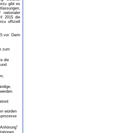
erzu gibt es
tlassungen,
 nationaler
il 2015 die
zu offiziell
 vor. Darin
ie zum
te die
 und
en,
ändige,
 werden.
etont:
gen würden
sprozesse
 "Anhörung"
etationen