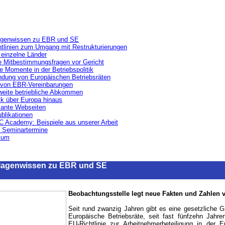
agenwissen zu EBR und SE
htlinien zum Umgang mit Restrukturierungen
n einzelne Länder
te Mitbestimmungsfragen vor Gericht
he Momente in der Betriebspolitik
ndung von Europäischen Betriebsräten
 von EBR-Vereinbarungen
weite betriebliche Abkommen
ck über Europa hinaus
sante Webseiten
blikationen
C Academy: Beispiele aus unserer Arbeit
e Seminartermine
sum
dlagenwissen zu EBR und SE
Beobachtungsstelle legt neue Fakten und Zahlen 
Seit rund zwanzig Jahren gibt es eine gesetzliche G
Europäische Betriebsräte, seit fast fünfzehn Jahre
EU-Richtlinie zur Arbeitnehmerbeteiligung in der E