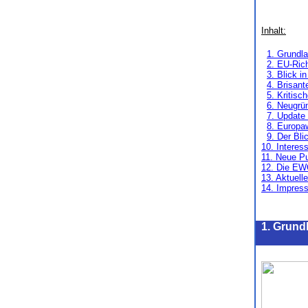
Inhalt:
1. Grundl
2. EU-Ric
3. Blick i
4. Brisan
5. Kritisc
6. Neugrü
7. Update
8. Europa
9. Der Bli
10. Interes
11. Neue Pu
12. Die EW
13. Aktuell
14. Impres
1. Grun