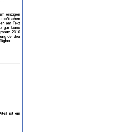
nem einzigen
Europäischen
gen am Text
e gar keine
ogramm 2016
ung der drei
fügbar:
eil ist ein