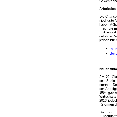
Gewerkscha
Arbeitslosi
Die Chancen
niedrigste 
haben Mühe,
Prag, die m
Spitzenplat
geführte Re
jedoch nur 
Inte
Beri
Neuer Anla
Am 22. Okt
des Soziale
ernannt. De
der Arbeit
1994 gab es
Wirtschaft
2013 jedoc
Reformen de
Die von 2
Bürgerplatt