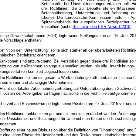
Betriebsräte bei Umstrukturierungen erfolgen soll. Hi
drei Richtlinien, die zur Debatte stehen (Massenen
Betriebsübergang, Unterrichtung und Anhörung auf
Ebene). Die Europäische Kommission hatte im Apr
Spitzenverbände der europäischen Sozialpartner hier
konsultiert (siehe
Bericht in den EBR-News 1/2015
).
ische Gewerkschaftsbund (EGB) legte seine Stellungnahme am 18. Juni 2015
de Vorschläge enthalten:
efinition der "Unterrichtung" sollte sich stärker an der überarbeiteten Richtlin
päischen Betriebsrat orientieren.
Sanktionen sind unzureichend. Bei Verstößen gegen diese drei Richtlinien soll
tzung von Maßnahmen solange suspendiert werden, bis alle Unterrichtungs-
rungsverfahren komplett abgeschlossen sind.
drei Richtlinien sollten die gesamte Wertschöpfungskette umfassen: Lieferant
nternehmer und abhängige Unternehmen.
Recht der lokalen Arbeitnehmervertretung auf Unterstützung durch Sachverst
n Kosten der Arbeitgeber zu tragen hat, sollte in die Richtlinien aufgenommen
eberverband BusinessEurope legte seine Position am 29. Juni 2015 vor und b
drei Richtlinien funktionieren gut und sollten nicht verändert werden. Änderun
ehr Unsicherheit und Belastungen für Unternehmen führen und Entscheidung
angsamen.
Eröffnung einer neuen Diskussion über die Definition von "Unterrichtung" und
e eine lange Phase der Unsicherheit und das Risiko neuer juristischer Interpr