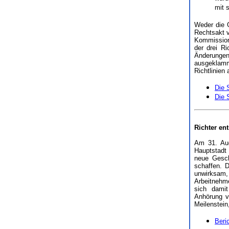
mit 
Weder die G
Rechtsakt v
Kommission
der drei R
Änderungen
ausgeklamme
Richtlinien
Die 
Die 
Richter en
Am 31. Augu
Hauptstadt 
neue Gesch
schaffen. D
unwirksam, 
Arbeitnehme
sich damit
Anhörung v
Meilenstein
Beri